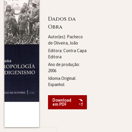
Dados da
Obra
Autor(es): Pacheco
de Oliveira, João
Editora:
Contra Capa
Editora
Ano de produção:
2006
Idioma Original:
Espanhol
Download
em PDF