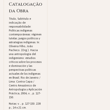
Catalogação
da Obra
Titulo, Subtitulo e
indicação de
responsabilidade:
Políticas indígenas
contemporáneas: régimen
tutelar, juegos políticos y
estrategias indígenas. In:
Oliveira Filho, João
Pacheco. (Org.). Hacia
una antropología del
indigenismo: estudios
críticos sobre los procesos
e dominación y las
perspectivas políticas
actuales de los indígenas
en Brasil. Rio de Janeiro /
Lima: Contra Capa /
Centro Amazónico de
Antropología y Aplicación
Práctica, 2006, v. , p. 127-
150.
Notas: v. , p. 127-150. 228
p.; 14 x 21 cm.