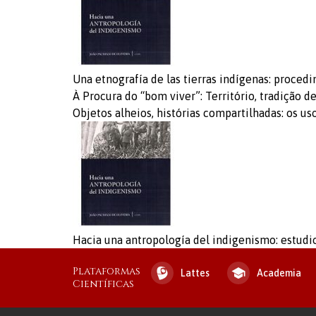
Una etnografía de las tierras indígenas: proced
À Procura do “bom viver”: Território, tradição
Objetos alheios, histórias compartilhadas: os 
Hacia una antropología del indigenismo: estudios
Plataformas
Lattes
Academia
Científicas