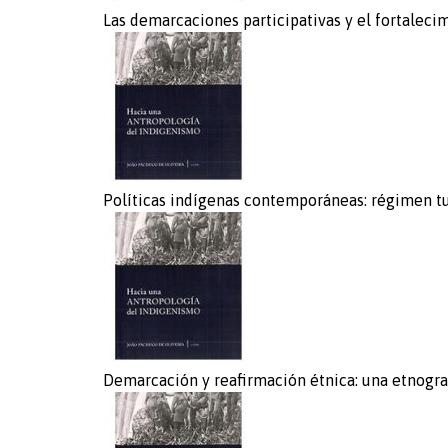
Las demarcaciones participativas y el fortaleci
Políticas indígenas contemporáneas: régimen tut
Demarcación y reafirmación étnica: una etnograf