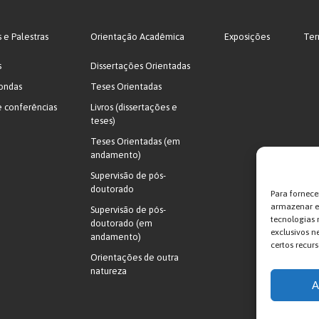
s e Palestras
Orientação Acadêmica
Exposições
Ter
s
Dissertações Orientadas
ondas
Teses Orientadas
e conferências
Livros (dissertações e
teses)
Teses Orientadas (em
andamento)
Supervisão de pós-
doutorado
Para fornece
armazenar e/
Supervisão de pós-
tecnologias
doutorado (em
exclusivos n
andamento)
certos recurs
Orientações de outra
natureza
A