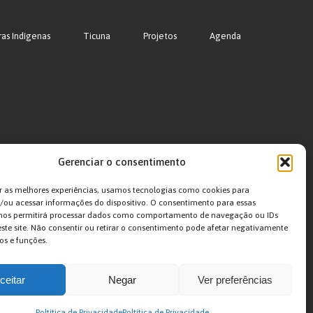
ras Indígenas
Ticuna
Projetos
Agenda
Gerenciar o consentimento
r as melhores experiências, usamos tecnologias como cookies para
ou acessar informações do dispositivo. O consentimento para essas
 nos permitirá processar dados como comportamento de navegação ou IDs
este site. Não consentir ou retirar o consentimento pode afetar negativamente
os e funções.
ceitar
Negar
Ver preferências
Poltítica de Privacidade
Poltítica de Privacidade