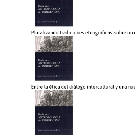
Pluralizando tradiciones etnográficas: sobre un 
Entre la ética del diálogo intercultural y una 