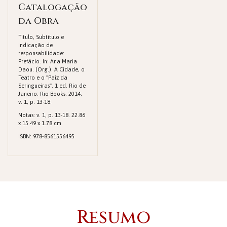
Catalogação
da Obra
Titulo, Subtitulo e
indicação de
responsabilidade:
Prefácio. In: Ana Maria
Daou. (Org.). A Cidade, o
Teatro e o "Paiz da
Seringueiras". 1 ed. Rio de
Janeiro: Rio Books, 2014,
v. 1, p. 13-18.
Notas: v. 1, p. 13-18. 22.86
x 15.49 x 1.78 cm
ISBN: 978-8561556495
Resumo