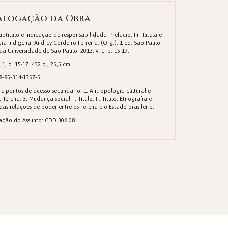
alogação da Obra
Subtitulo e indicação de responsabilidade: Prefácio. In: Tutela e
cia Indígena. Andrey Cordeiro Ferreira. (Org.). 1 ed. São Paulo:
da Universidade de São Paulo, 2013, v. 1, p. 15-17.
 1, p. 15-17. 432 p.; 25,5 cm.
8-85-314-1357-5
 e pontos de acesso secundario: 1. Antropologia cultural e
. Terena. 3. Mudança social. I. Título. II. Título: Etnografia e
 das relações de poder entre os Terena e o Estado brasileiro.
cação do Assunto: CDD 306.08