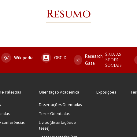
Resumo
Siga as
Research
Wikipedia
ORCID
Redes
Gate
Sociais
s e Palestras
Orientação Acadêmica
Exposições
Ter
s
Dissertações Orientadas
ondas
Teses Orientadas
e conferências
Livros (dissertações e
teses)