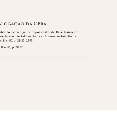
alogação da Obra
Subtitulo e indicação de responsabilidade: Remilitarização,
zação e ambientalismo. Políticas Governamentais, Rio de
v. 8, n. 80, p. 28-32, 1992.
 8, n. 80, p. 28-32.