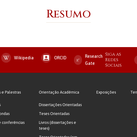
Resumo
Siga as
Research
Wikipedia
ORCID
Redes
Gate
Sociais
s e Palestras
Orientação Acadêmica
Exposições
Ter
s
Dissertações Orientadas
ondas
Teses Orientadas
e conferências
Livros (dissertações e
teses)