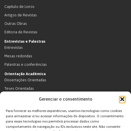
Capítulo de Livros
Artigos de Revistas
Outras Obras
Editoria de Revistas
Entrevistas e Palestras
Entrevistas
Mesas redondas
Palestras e conferências
Orientação Acadêmica
Dissertações Orientadas
Teses Orientadas
Livros (dissertações e teses)
Gerenciar o consentimento
Teses Orientadas (em andamento)
Para fornecer as melhores experiências, usamos tecnologias como cookies
Supervisão de pós-doutorado
para armazenar e/ou acessar informações do dispositivo. O consentimento
para essas tecnologias nos permitirá processar dados como
Supervisão de pós-doutorado (em andamento)
comportamento de navegação ou IDs exclusivos neste site. Não consentir
Orientações de outra natureza