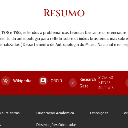
Resumo
 1978 e 1985, referidos a problemáticas teóricas bastante diferenciadas 
umento da antropologia para refletir sobre os índios brasileiros; mas sob
aterializados ( Departamento de Antropologia do Museu Nacional e em 
Siga as
Research
Wikipedia
ORCID
Redes
Gate
Sociais
s e Palestras
Orientação Acadêmica
Exposições
Ter
s
Dissertações Orientadas