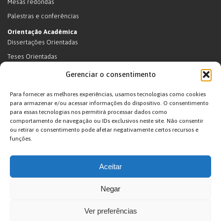
Mesas redondas
Palestras e conferências
Orientação Acadêmica
Dissertações Orientadas
Teses Orientadas
Livros (dissertações e teses)
Gerenciar o consentimento
Teses Orientadas (em andamento)
Para fornecer as melhores experiências, usamos tecnologias como cookies
Supervisão de pós-doutorado
para armazenar e/ou acessar informações do dispositivo. O consentimento
para essas tecnologias nos permitirá processar dados como
Supervisão de pós-doutorado (em andamento)
comportamento de navegação ou IDs exclusivos neste site. Não consentir
Orientações de outra natureza
ou retirar o consentimento pode afetar negativamente certos recursos e
funções.
Exposições
Terras Indígenas
Aceitar
Ticuna
Projetos
Negar
Agenda
Ver preferências