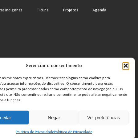
ras Indígenas
Ticuna
Projetos
Agenda
Gerenciar o consentimento
r as melhores experiências, usamos tecnologias como cookies para
ou acessar informações do dispositivo. O consentimento para essas
 nos permitirá processar dados como comportamento de navegação ou IDs
este site. Não consentir ou retirar o consentimento pode afetar negativamente
os e funções.
ceitar
Negar
Ver preferências
Poltítica de Privacidade
Poltítica de Privacidade