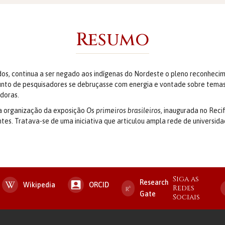
Resumo
s, continua a ser negado aos indígenas do Nordeste o pleno reconhecim
njunto de pesquisadores se debruçasse com energia e vontade sobre temas
adoras.
 da organização da exposição
Os primeiros brasileiros
, inaugurada no Reci
antes. Tratava-se de uma iniciativa que articulou ampla rede de universi
Siga as
Research
Wikipedia
ORCID
Redes
Gate
Sociais