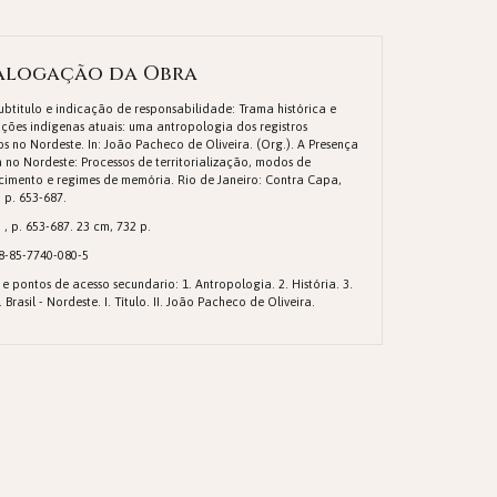
alogação da Obra
Subtitulo e indicação de responsabilidade: Trama histórica e
ções indígenas atuais: uma antropologia dos registros
s no Nordeste. In: João Pacheco de Oliveira. (Org.). A Presença
 no Nordeste: Processos de territorialização, modos de
cimento e regimes de memória. Rio de Janeiro: Contra Capa,
, p. 653-687.
. , p. 653-687. 23 cm, 732 p.
8-85-7740-080-5
 e pontos de acesso secundario: 1. Antropologia. 2. História. 3.
. Brasil - Nordeste. I. Título. II. João Pacheco de Oliveira.