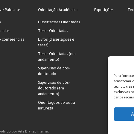
s e Palestras
Orientação Acadêmica
Exposições
Ter
s
Dissertações Orientadas
ondas
Teses Orientadas
e conferências
Livros (dissertações e
teses)
Teses Orientadas (em
andamento)
Supervisão de pós-
doutorado
Para fornece
armazenar e/
Supervisão de pós-
tecnologias
doutorado (em
exclusivos n
andamento)
certos recurs
Orientações de outra
natureza
A
lvido por Arte Digital internet