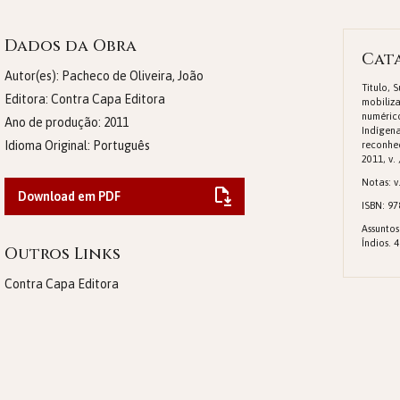
Dados da Obra
Cat
Autor(es): Pacheco de Oliveira, João
Titulo, 
Editora:
Contra Capa Editora
mobiliza
numérico
Ano de produção:
2011
Indígena
Idioma Original:
Português
reconhe
2011, v. 
Notas: v
Download em PDF
ISBN: 97
Assuntos
Índios. 4
Outros Links
Contra Capa Editora