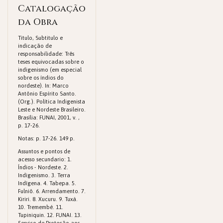
Catalogação
da Obra
Titulo, Subtitulo e
indicação de
responsabilidade: Três
teses equivocadas sobre o
indigenismo (em especial
sobre os índios do
nordeste). In: Marco
Antônio Espírito Santo.
(Org.). Política Indigenista
Leste e Nordeste Brasileiro.
Brasília: FUNAI, 2001, v. ,
p. 17-26.
Notas: p. 17-26. 149 p.
Assuntos e pontos de
acesso secundario: 1.
Índios - Nordeste. 2.
Indigenismo. 3. Terra
Indígena. 4. Tabepa. 5.
Fulniô. 6. Arrendamento. 7.
Kiriri. 8. Xucuru. 9. Tuxá.
10. Tremembé. 11.
Tupiniquin. 12. FUNAI. 13.