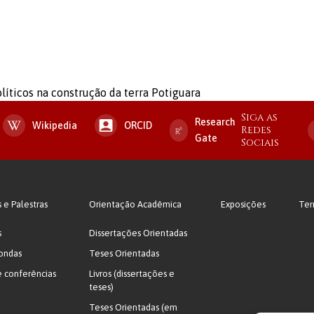
líticos na construção da terra Potiguara
Siga as
Research
Wikipedia
ORCID
Redes
Gate
Sociais
s e Palestras
Orientação Acadêmica
Exposições
Ter
s
Dissertações Orientadas
ondas
Teses Orientadas
e conferências
Livros (dissertações e
teses)
Teses Orientadas (em