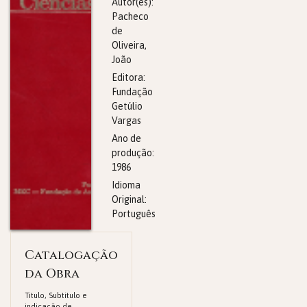
Autor(es):
Pacheco
de
Oliveira,
João
Editora:
Fundação
Getúlio
Vargas
Ano de
produção:
1986
Idioma
Original:
Português
Catalogação
da Obra
Titulo, Subtitulo e
indicação de