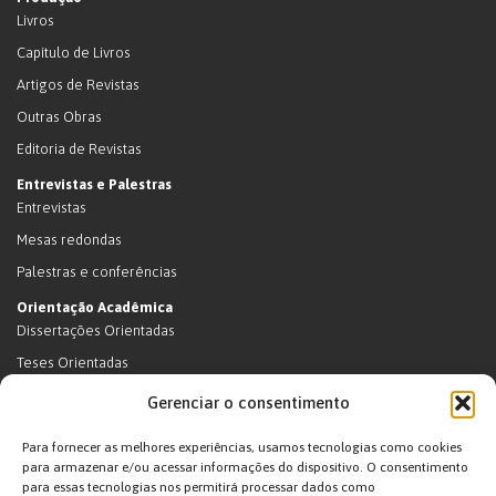
Livros
Capítulo de Livros
Artigos de Revistas
Outras Obras
Editoria de Revistas
Entrevistas e Palestras
Entrevistas
Mesas redondas
Palestras e conferências
Orientação Acadêmica
Dissertações Orientadas
Teses Orientadas
Livros (dissertações e teses)
Gerenciar o consentimento
Teses Orientadas (em andamento)
Para fornecer as melhores experiências, usamos tecnologias como cookies
Supervisão de pós-doutorado
para armazenar e/ou acessar informações do dispositivo. O consentimento
para essas tecnologias nos permitirá processar dados como
Supervisão de pós-doutorado (em andamento)