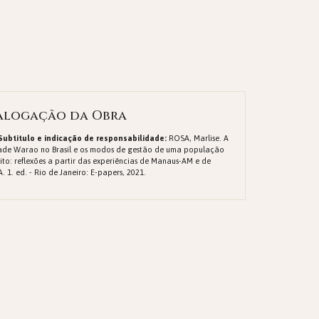
alogação da Obra
 Subtitulo e indicação de responsabilidade:
ROSA, Marlise. A
ade Warao no Brasil e os modos de gestão de uma população
ito: reflexões a partir das experiências de Manaus-AM e de
. 1. ed. - Rio de Janeiro: E-papers, 2021.