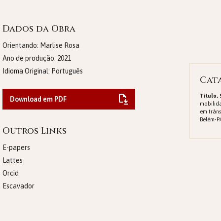
Dados da Obra
Orientando: Marlise Rosa
Ano de produção:
2021
Idioma Original:
Português
Cat
Titulo,
Download em PDF
mobilid
em trâns
Belém-PA
Outros Links
E-papers
Lattes
Orcid
Escavador