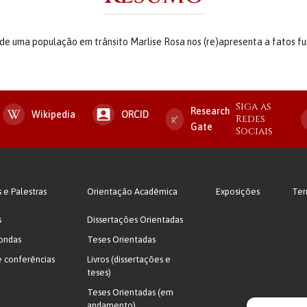
de uma população em trânsito Marlise Rosa nos (re)apresenta a fatos f
Siga as
Research
Wikipedia
ORCID
Redes
Gate
Sociais
s e Palestras
Orientação Acadêmica
Exposições
Ter
s
Dissertações Orientadas
ondas
Teses Orientadas
e conferências
Livros (dissertações e
teses)
Teses Orientadas (em
andamento)