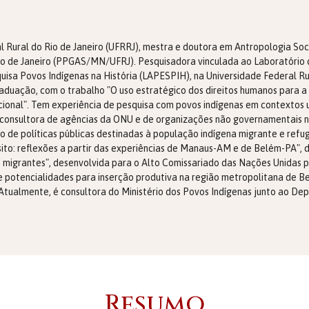
al Rural do Rio de Janeiro (UFRRJ), mestra e doutora em Antropologia 
io de Janeiro (PPGAS/MN/UFRJ). Pesquisadora vinculada ao Laboratório 
quisa Povos Indígenas na História (LAPESPIH), na Universidade Federal R
duação, com o trabalho "O uso estratégico dos direitos humanos para a c
cional". Tem experiência de pesquisa com povos indígenas em contextos
consultora de agências da ONU e de organizações não governamentais n
de políticas públicas destinadas à população indígena migrante e refugi
to: reflexões a partir das experiências de Manaus-AM e de Belém-PA", d
e migrantes", desenvolvida para o Alto Comissariado das Nações Unidas
e potencialidades para inserção produtiva na região metropolitana de Bel
Atualmente, é consultora do Ministério dos Povos Indígenas junto ao De
Resumo