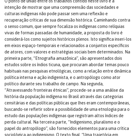
O ponto de união entre os trabalhos contido neste livro é a
intenção de mostrar que uma compreensão das sociedades e
culturas indígenas não pode passar sem uma reflexão e
recuperação críticas de sua dimensão histórica. Caminhando contra
o senso comum, que sempre focaliza os indígenas como relíquias
vivas de formas passadas de humanidade, a proposta do livro é
considerá-los como sujeitos históricos plenos. Isto significa inseri-los
em eixos espaço-temporais e relacionados a conjuntos específicos
de atores, com valores e estratégias sociais bem determinados. Na
primeira parte, “Etnografia amazônica”, são apresentados dois
estudos sobre os índios ticuna, que procuram abordar temas pouco
habituais nas pesquisas etnológicas, como a relação entre dinâmica
política interna e ação indigenista, e o antropólogo como ator
político durante seu trabalho de campo. Na segunda,
“Atravessando fronteiras étnicas”, procede-se a uma análise da
história da população indígena no Brasil através das categorias
censitárias e das políticas públicas que lhes eram contemporâneas,
buscando-se refletir sobre a possibilidade de uma etnologia para o
estudo das populações indígenas que registram altos índices de
perda cultural. Na terceira parte, “Indigenismo, pluralismo e o
papel do antropólogo”, são fornecidos elementos para uma crítica
sociológica ao indigenismo. O texto final, “Uma trajetória em