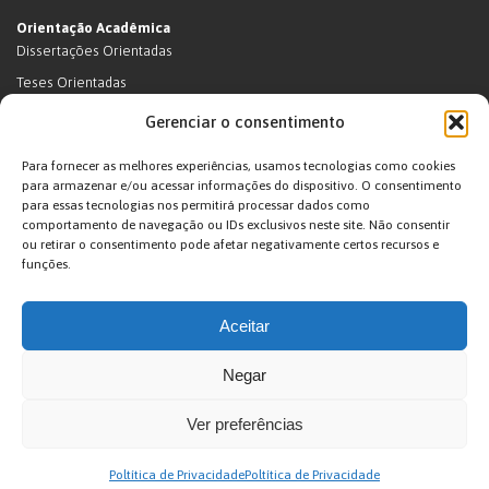
Orientação Acadêmica
Dissertações Orientadas
Teses Orientadas
Livros (dissertações e teses)
Gerenciar o consentimento
Teses Orientadas (em andamento)
Para fornecer as melhores experiências, usamos tecnologias como cookies
Supervisão de pós-doutorado
para armazenar e/ou acessar informações do dispositivo. O consentimento
para essas tecnologias nos permitirá processar dados como
Supervisão de pós-doutorado (em andamento)
comportamento de navegação ou IDs exclusivos neste site. Não consentir
Orientações de outra natureza
ou retirar o consentimento pode afetar negativamente certos recursos e
funções.
Exposições
Terras Indígenas
Aceitar
Ticuna
Projetos
Negar
Agenda
Ver preferências
João Pacheco de Oliveira – Antropologo e Escritor © 2026. Desenvolvido por
Poltítica de Privacidade
Poltítica de Privacidade
Arte Digital internet