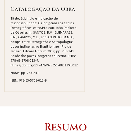
Catalogação da Obra
Titulo, Subtitulo e indicação de
responsabilidade: Os Indígenas nos Censos
Demográficos: entrevista com João Pacheco
de Oliveira. In: SANTOS, R.V., GUIMARÃES,
B.N., CAMPOS, M.B., and AZEVEDO, M.M.A.,
comps. Entre Demografia e Antropologia:
povos indígenas no Brasil [online]. Rio de
Janeiro: Editora Fiocruz, 2019, pp. 233-240.
Saúde dos povos Indígenas collection. ISBN:
978-65-5708-013-9.
https://doi.org/10.7476/9786557080139.0012.
Notas: pp. 233-240.
ISBN: 978-65-5708-013-9
Resumo