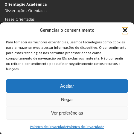
Orientação Acadêmica
Dissertações Orientadas
Teses Orientadas
Livros (dissertações e teses)
Gerenciar o consentimento
Teses Orientadas (em andamento)
Para fornecer as melhores experiências, usamos tecnologias como cookies
Supervisão de pós-doutorado
para armazenar e/ou acessar informações do dispositivo. O consentimento
para essas tecnologias nos permitirá processar dados como
Supervisão de pós-doutorado (em andamento)
comportamento de navegação ou IDs exclusivos neste site. Não consentir
Orientações de outra natureza
ou retirar o consentimento pode afetar negativamente certos recursos e
funções.
Exposições
Terras Indígenas
Aceitar
Ticuna
Projetos
Negar
Agenda
Ver preferências
João Pacheco de Oliveira – Antropologo e Escritor © 2026. Desenvolvido por
Poltítica de Privacidade
Poltítica de Privacidade
Arte Digital internet