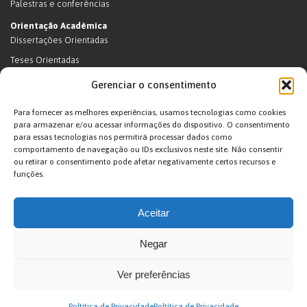
Palestras e conferências
Orientação Acadêmica
Dissertações Orientadas
Teses Orientadas
Livros (dissertações e teses)
Gerenciar o consentimento
Teses Orientadas (em andamento)
Para fornecer as melhores experiências, usamos tecnologias como cookies
Supervisão de pós-doutorado
para armazenar e/ou acessar informações do dispositivo. O consentimento
para essas tecnologias nos permitirá processar dados como
Supervisão de pós-doutorado (em andamento)
comportamento de navegação ou IDs exclusivos neste site. Não consentir
Orientações de outra natureza
ou retirar o consentimento pode afetar negativamente certos recursos e
funções.
Exposições
Terras Indígenas
Aceitar
Ticuna
Projetos
Negar
Agenda
Ver preferências
João Pacheco de Oliveira – Antropologo e Escritor © 2026. Desenvolvido por
Poltítica de Privacidade
Poltítica de Privacidade